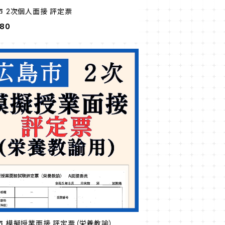
市 2次個人面接 評定票
980
市 模擬授業面接 評定票（栄養教諭）