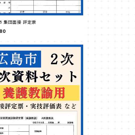
市 集団面接 評定票
980