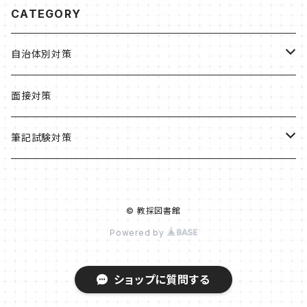
CATEGORY
自治体別対策
北海道・東北
面接対策
北海道
関東
筆記試験対策
札幌市
東京都
中部
教職・一般教養
© 教採図書館
青森県
茨城県
新潟県
近畿
小学校
Powered by
宮城県
栃木県
長野県
京都府
中国
養護教諭
ショップに質問する
福島県
埼玉県
岐阜県
京都市
島根県
四国
高校