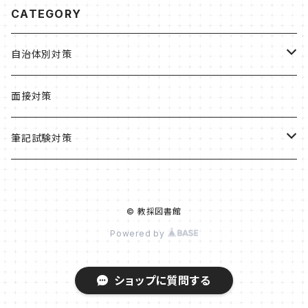
CATEGORY
自治体別対策
北海道・東北
面接対策
北海道
関東
筆記試験対策
札幌市
東京都
中部
教職・一般教養
© 教採図書館
青森県
茨城県
新潟県
近畿
小学校
Powered by
宮城県
栃木県
長野県
京都府
中国
養護教諭
ショップに質問する
福島県
埼玉県
岐阜県
京都市
島根県
四国
高校