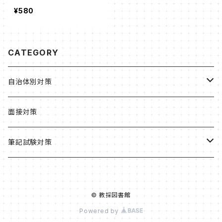
¥580
CATEGORY
自治体別対策
北海道・東北
面接対策
北海道
関東
筆記試験対策
札幌市
東京都
中部
教職・一般教養
© 教採図書館
青森県
茨城県
新潟県
近畿
小学校
Powered by