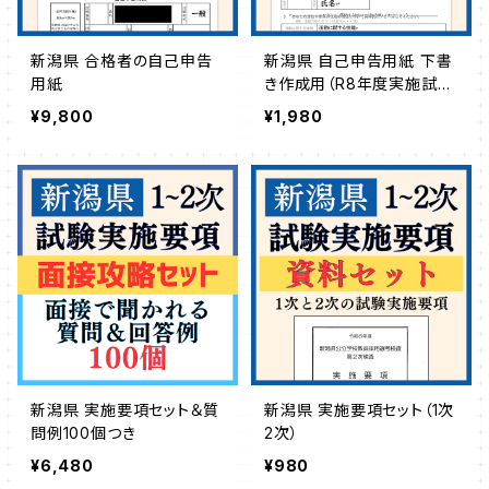
新潟県 合格者の自己申告
新潟県 自己申告用紙 下書
用紙
き作成用（R8年度実施試験
対応）
¥9,800
¥1,980
新潟県 実施要項セット＆質
新潟県 実施要項セット（1次
問例100個つき
2次）
¥6,480
¥980