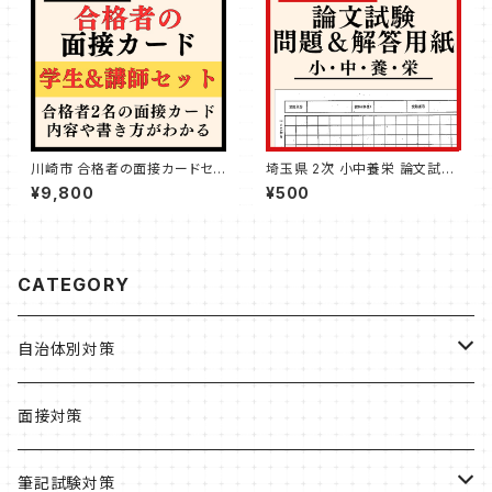
川崎市 合格者の面接カードセッ
埼玉県 2次 小中養栄 論文試験
ト
用紙＆解答用紙
¥9,800
¥500
CATEGORY
自治体別対策
北海道・東北
面接対策
北海道
関東
筆記試験対策