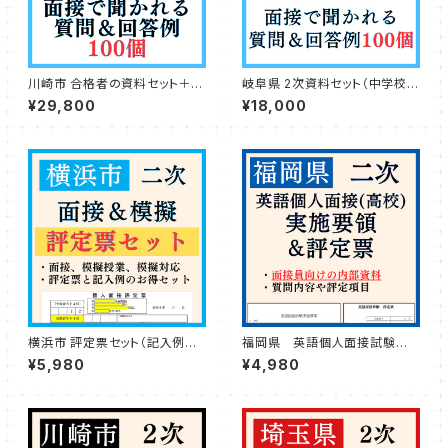
川崎市 合格者の資料セット＋&
岐阜県 2次資料セット（中学校）
面接質問例100個つき
&面接回答例100個
¥29,800
¥18,000
横浜市 評定票セット（記入例付
福岡県 英語個人面接試験実
き）
施要領高校・評定票付きセット
¥5,980
¥4,980