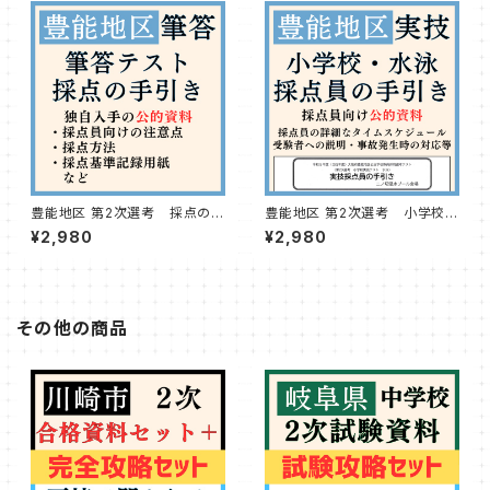
豊能地区 第2次選考 採点の手
豊能地区 第2次選考 小学校・
引き
水泳実技採点員の手引き
¥2,980
¥2,980
その他の商品