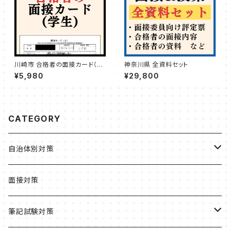
川崎市 合格者の面接カード（学
神奈川県 全資料セット
生）
¥5,980
¥29,800
CATEGORY
自治体別対策
北海道・東北
面接対策
北海道
関東
筆記試験対策