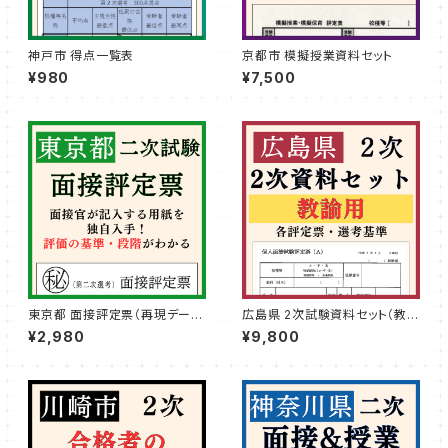
神戸市 得点一覧表
京都市 模擬授業資料セット
¥980
¥7,500
東京都 面接評定票（再現データ
広島県 2次試験資料セット（教
付き）
諭）
¥2,980
¥9,800