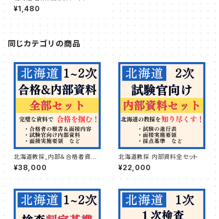
¥1,480
同じカテゴリの商品
北海道教採_内部＆合格者資料
北海道教採 内部資料全セット
セット
¥38,000
¥22,000