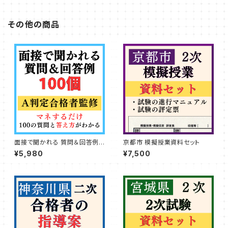
その他の商品
面接で聞かれる 質問＆回答例1
京都市 模擬授業資料セット
00個
¥5,980
¥7,500