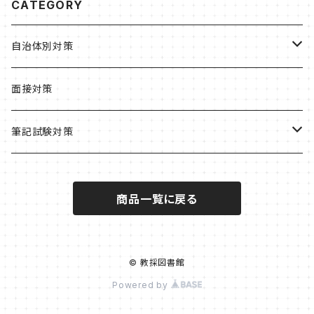
CATEGORY
自治体別対策
北海道・東北
面接対策
北海道
関東
筆記試験対策
札幌市
東京都
中部
教職・一般教養
商品一覧に戻る
青森県
茨城県
新潟県
近畿
小学校
宮城県
栃木県
長野県
京都府
中国
養護教諭
© 教採図書館
Powered by
福島県
埼玉県
岐阜県
京都市
島根県
四国
高校