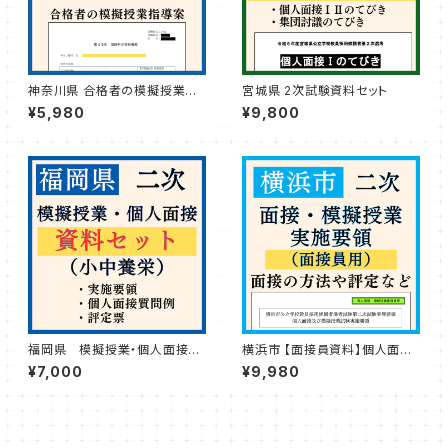
神奈川県 合格者の模擬授業指
宮城県 2次試験資料セット
導案
¥5,980
¥9,800
福岡県 模擬授業・個人面接試
横浜市 【面接員資料】個人面接・
験全セット（小中養栄）
模擬授業試験実施要領
¥7,000
¥9,980