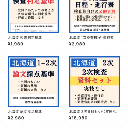
北海道 検査判定基準
北海道 1次検査日程・進行表
¥1,980
¥2,980
北海道 論文採点基準
北海道 2次資料セット（実技な
し）
¥2,980
¥18,980