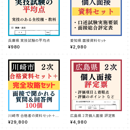
兵庫県 実技試験の平均点
愛知県 面接資料セット
¥980
¥2,980
川崎市 合格者の資料セット＋&
広島県 2次個人面接 評定票
面接質問例100個つき
¥29,800
¥4,980