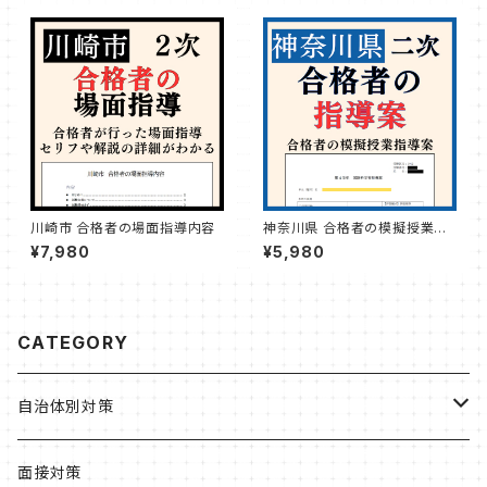
川崎市 合格者の場面指導内容
神奈川県 合格者の模擬授業指
導案
¥7,980
¥5,980
CATEGORY
自治体別対策
北海道・東北
面接対策