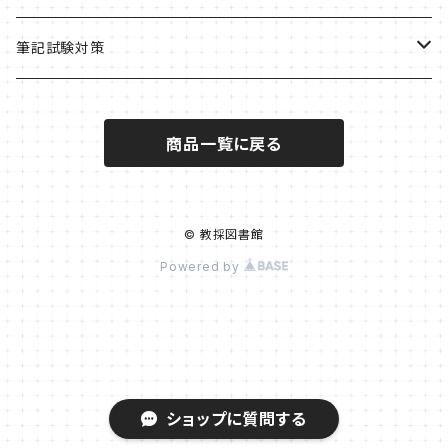
北海道
関東
筆記試験対策
札幌市
東京都
中部
教職・一般教養
商品一覧に戻る
青森県
茨城県
新潟県
近畿
小学校
宮城県
栃木県
長野県
京都府
中国
養護教諭
© 教採図書館
Powered by
福島県
埼玉県
岐阜県
京都市
島根県
四国
高校
神奈川県
静岡県（小中養栄）
大阪府
岡山県
愛媛県
情報
九州
横浜市
静岡県（高校）
大阪市
広島県
商業
福岡県
ショップに質問する
川崎市