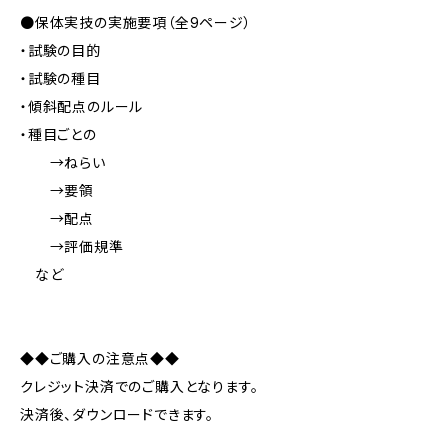
●保体実技の実施要項（全9ページ）
・試験の目的
・試験の種目
・傾斜配点のルール
・種目ごとの
→ねらい
→要領
→配点
→評価規準
など
◆◆ご購入の注意点◆◆
クレジット決済でのご購入となります。
決済後、ダウンロードできます。