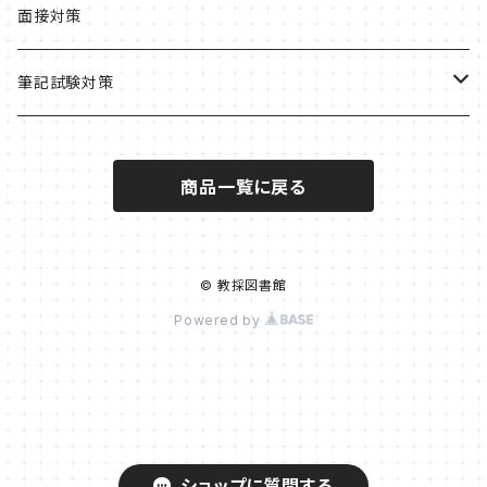
北海道・東北
面接対策
北海道
関東
筆記試験対策
札幌市
東京都
中部
教職・一般教養
商品一覧に戻る
青森県
茨城県
新潟県
近畿
小学校
宮城県
栃木県
長野県
京都府
中国
養護教諭
© 教採図書館
Powered by
福島県
埼玉県
岐阜県
京都市
島根県
四国
高校
神奈川県
静岡県（小中養栄）
大阪府
岡山県
愛媛県
情報
九州
横浜市
静岡県（高校）
大阪市
広島県
商業
福岡県
ショップに質問する