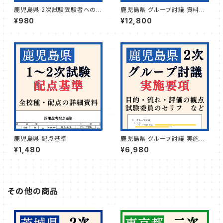
鹿児島県 2次試験受験者への案
鹿児島県 グループ討議 資料セ
内
ット
¥980
¥12,800
鹿児島県 配点基準
鹿児島県 グループ討議 実施要
項
¥1,480
¥6,980
その他の商品