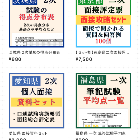
茨城県 2次試験の得点分布表
【セット割】東京都二次面接評定
票＆質問回答例100個
¥980
¥7,500
愛知県 面接資料セット
福島県 一次 筆答試験平均点