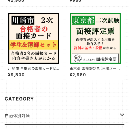
¥2,980
¥980
川崎市 合格者の面接カードセッ
東京都 面接評定票（再現データ
ト
付き）
¥9,800
¥2,980
CATEGORY
自治体別対策